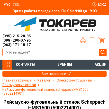
Рус.
Укр.
Вход
Время работы менеджеров: Пн-Сб с 9:00 до 19:00
(095) 215-28-85
(098) 290-07-95
(063) 171-18-17
КОНТАКТЫ
БРЕНДЫ
АКЦИИ
Вам перезвонить?
Главная страница
Каталог
Электроинструменты
Рейсмусовые станки
Рейсмусно-фуговальный станок Scheppach HMS1500
(5902214901)
Рейсмусно-фуговальный станок Scheppach
HMS1500 (5902214901)