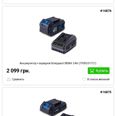
#16876
Аккумулятор + зарядное Scheppach SBSK4.0 Ah (7909201721)
2 099 грн.
Купить
Сравнить
В список желаний
#16875