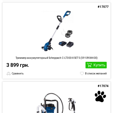
#17077
Триммер аккумуляторный Scheppach C-LT300-X SET S (5910904400)
3 899 грн.
Купить
Сравнить
В список желаний
#17074