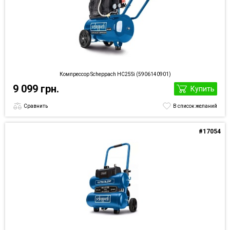
Компрессор Scheppach HC25Si (5906140901)
9 099 грн.
Купить
Сравнить
В список желаний
#17054