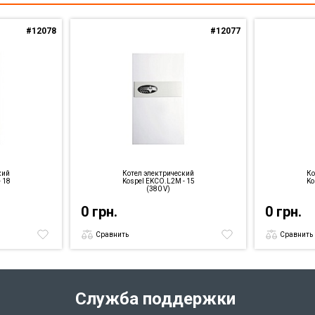
#12078
#12077
кий
Котел электрический
Ко
 18
Kospel EKCO.L2M - 15
Ko
(380 V)
0 грн.
0 грн.
Сравнить
Сравнить
Служба поддержки