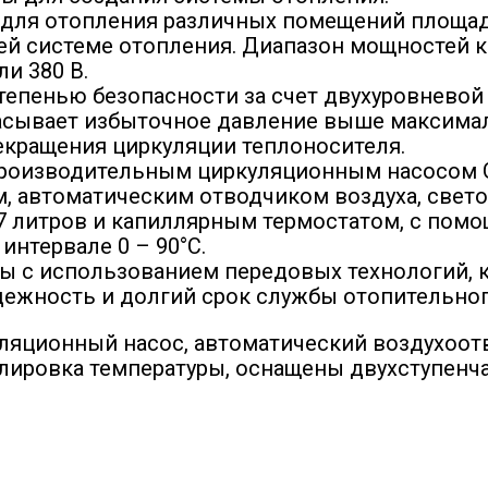
для отопления различных помещений площадь
й системе отопления. Диапазон мощностей ко
и 380 В.
епенью безопасности за счет двухуровневой 
асывает избыточное давление выше максималь
екращения циркуляции теплоносителя.
роизводительным циркуляционным насосом Gr
, автоматическим отводчиком воздуха, свет
 7 литров и капиллярным термостатом, с по
интервале 0 – 90°С.
 с использованием передовых технологий, 
дежность и долгий срок службы отопительног
куляционный насос, автоматический воздухоот
лировка температуры, оснащены двухступенч