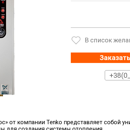
В список жела
Заказать
юс» от компании Tenko представляет собой у
ы для создания системы отопления.