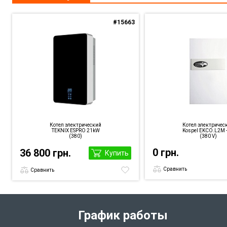
#15663
Котел электрический
Котел электричес
TEKNIX ESPRO 21kW
Kospel EKCO.L2M -
(380)
(380 V)
0 грн.
36 800 грн.
Купить
Сравнить
Сравнить
График работы