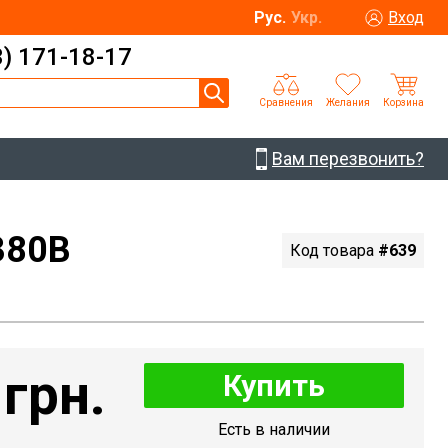
Рус.
Укр.
Вход
3) 171-18-17
Сравнения
Желания
Корзина
Вам перезвонить?
380В
Код товара
#639
 грн.
Купить
Есть в наличии