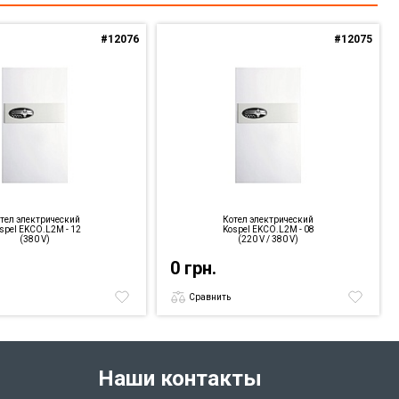
#12076
#12075
тел электрический
Котел электрический
spel EKCO.L2M - 12
Kospel EKCO.L2M - 08
(380 V)
(220 V / 380 V)
0 грн.
Сравнить
Наши контакты