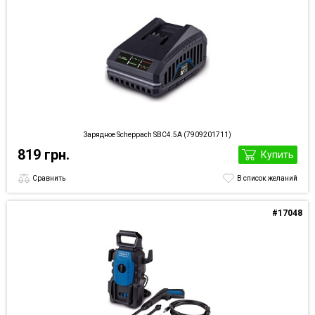
Зарядное Scheppach SBC4.5A (7909201711)
819 грн.
Купить
Сравнить
В список желаний
#17048