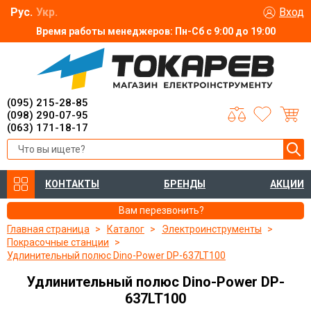
Рус.
Укр.
Вход
Время работы менеджеров: Пн-Сб с 9:00 до 19:00
(095) 215-28-85
(098) 290-07-95
(063) 171-18-17
КОНТАКТЫ
БРЕНДЫ
АКЦИИ
Вам перезвонить?
Главная страница
Каталог
Электроинструменты
Покрасочные станции
Удлинительный полюс Dino-Power DP-637LT100
Удлинительный полюс Dino-Power DP-
637LT100