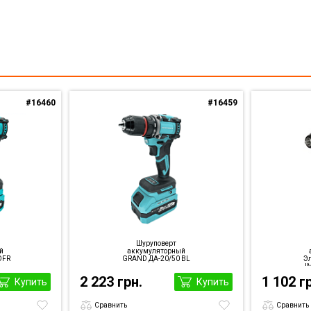
#16460
#16459
Шуруповерт
й
аккумуляторный
DFR
GRAND ДА-20/50 BL
Эл
I
2 223 грн.
1 102 г
Купить
Купить
Сравнить
Сравнить