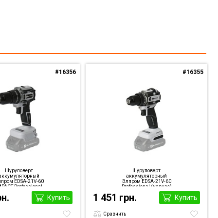
#16356
#16355
Шуруповерт
Шуруповерт
аккумуляторный
аккумуляторный
пром EDSA-21V-60
Элпром EDSA-21V-60
MPACT Professional
Professional (каркас)
(каркас)
рн.
1 451 грн.
Купить
Купить
Сравнить