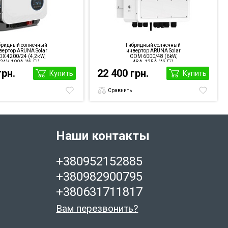
бридный солнечный
Гибридный солнечный
вертор ARUNA Solar
инвертор ARUNA Solar
X 4200/24 (4,2кW,
COM 6000/48 (6kW,
24V, 100A, Wi-FI)
48A, 125А, Wi-Fi)
грн.
22 400 грн.
Купить
Купить
Сравнить
Наши контакты
+380952152885
+380982900795
+380631711817
Вам перезвонить?