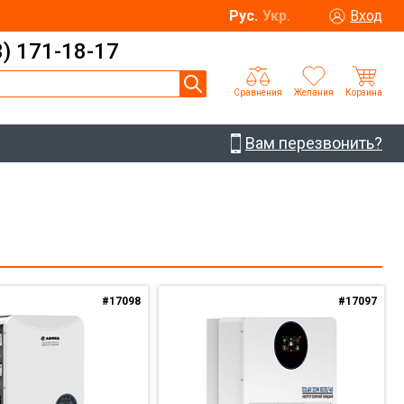
Рус.
Укр.
Вход
3) 171-18-17
Сравнения
Желания
Корзина
Вам перезвонить?
#17098
#17097