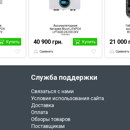
я
Аккумуляторная
Ги
ePO4
батарея Must LiFePO4
ин
2V
LP1600-24200 24V
BO
200Ah
40 900 грн.
21 000 
Купить
Купить
Сравнить
Сравнить
Служба поддержки
Связаться с нами
Условие использования сайта
Доставка
Оплата
Обзоры товаров
Поставщикам