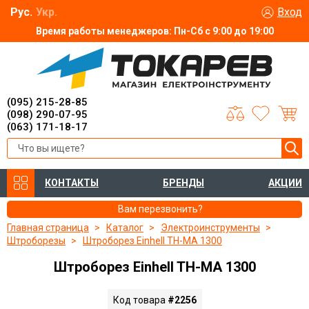
Рус.
Укр.
Вход
Время работы менеджеров: Пн-Сб с 9:00 до 19:00
(095) 215-28-85
(098) 290-07-95
(063) 171-18-17
КОНТАКТЫ
БРЕНДЫ
АКЦИИ
Вам перезвонить?
Главная страница
Каталог
Электроинструменты
Штроборезы
Штроборез Einhell TH-MA 1300
Штроборез Einhell TH-MA 1300
Код товара
#2256