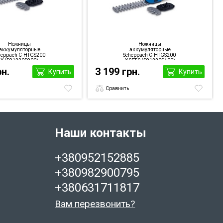
Ножницы
Ножницы
аккумуляторные
аккумуляторные
heppach C-HTGS200-
Scheppach C-HTGS200-
X (5912205900)
X SET S (5912205400)
рн.
3 199 грн.
Купить
Купить
Сравнить
Наши контакты
+380952152885
+380982900795
+380631711817
Вам перезвонить?