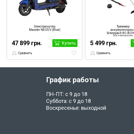
Электроскутер
Триммер
Maxxter NEOS V (Blue)
аккумуляторны
Scheppach BC-BC
(5910906900)
47 899 грн.
5 499 грн.
Купить
Сравнить
Сравнить
График работы
ПН-ПТ: с 9 до 18
Суббота: с 9 до 18
Воскресенье: выходной