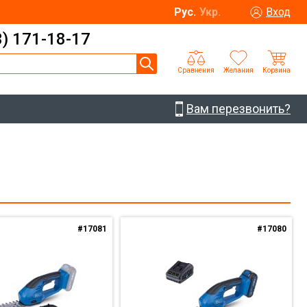
Рус.
Укр.
Вход
3) 171-18-17
Сравнения
Желания
Корзина
Вам перезвонить?
#17081
#17080