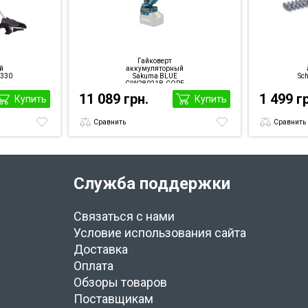
Гайковерт
й
аккумуляторный
H330
Sakuma BLUE
Sc
CIW28021B-CORE
SET226SB
11 089 грн.
1 499 г
Купить
Купить
Сравнить
Сравнить
Служба поддержки
Связаться с нами
Условие использования сайта
Доставка
Оплата
Обзоры товаров
Поставщикам