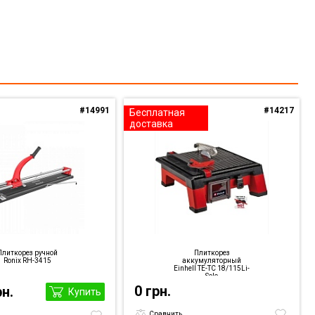
#14991
#14217
Бесплатная
доставка
Плиткорез ручной
Плиткорез
Ronix RH-3415
аккумуляторный
Einhell TE-TC 18/115Li-
Solo
0 грн.
рн.
Купить
Сравнить