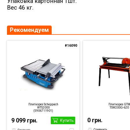
Упаковка картонная 1шт.
Вес 46 кг.
Рекомендуем
#16090
Плиткорез Scheppach
Плиткорез GT
WTS2000
TSW200G-620
(5906711901)
0 грн.
9 099 грн.
Купить
Сравнить