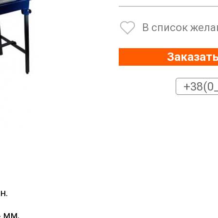
В список жела
Заказать
н.
 мм.