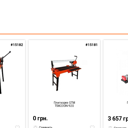
#15182
#15181
M
Плиткорез GTM
TSW230N-920
0 грн.
3 657 г
Сравнить