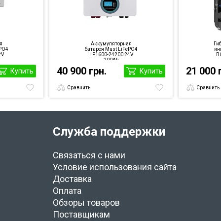
я
Аккумуляторная
Ги
ePO4
батарея Must LiFePO4
ин
2V
LP1600-24200 24V
BO
200Ah
40 900 грн.
21 000 
Купить
Купить
Сравнить
Сравнить
Служба поддержки
Связаться с нами
Условие использования сайта
Доставка
Оплата
Обзоры товаров
Поставщикам