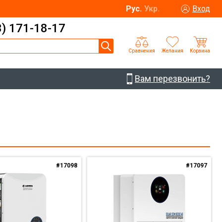
Рус.
Укр.
Вход
3) 171-18-17
Сравнения
Желания
Корзина
Вам перезвонить?
#17098
#17097