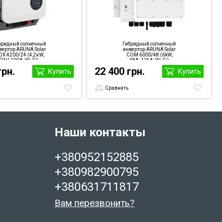
бридный солнечный
Гибридный солнечный
вертор ARUNA Solar
инвертор ARUNA Solar
X 4200/24 (4,2кW,
COM 6000/48 (6kW,
24V, 100A, Wi-FI)
48A, 125А, Wi-Fi)
грн.
22 400 грн.
Купить
Купить
Сравнить
Наши контакты
+380952152885
+380982900795
+380631711817
Вам перезвонить?