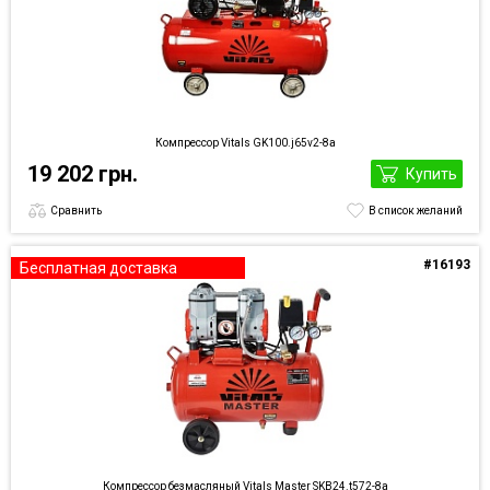
Компрессор Vitals GK100.j65v2-8a
19 202 грн.
Купить
Сравнить
В список желаний
#16193
Бесплатная доставка
Компрессор безмасляный Vitals Master SKB24.t572-8a