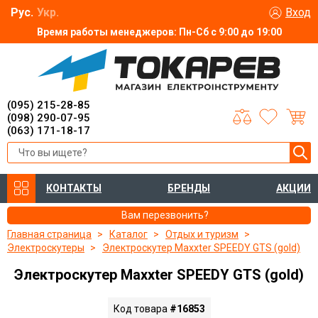
Рус.
Укр.
Вход
Время работы менеджеров: Пн-Сб с 9:00 до 19:00
(095) 215-28-85
(098) 290-07-95
(063) 171-18-17
КОНТАКТЫ
БРЕНДЫ
АКЦИИ
Вам перезвонить?
Главная страница
Каталог
Отдых и туризм
Электроскутеры
Электроскутер Maxxter SPEEDY GTS (gold)
Электроскутер Maxxter SPEEDY GTS (gold)
Код товара
#16853