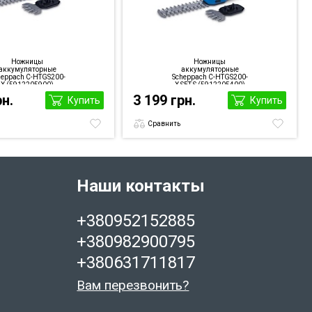
Ножницы
Ножницы
аккумуляторные
аккумуляторные
heppach C-HTGS200-
Scheppach C-HTGS200-
X (5912205900)
X SET S (5912205400)
рн.
3 199 грн.
Купить
Купить
Сравнить
Наши контакты
+380952152885
+380982900795
+380631711817
Вам перезвонить?