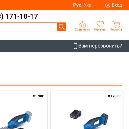
Рус.
Укр.
Вход
3) 171-18-17
Сравнения
Желания
Корзина
Вам перезвонить?
#17081
#17080