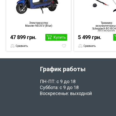
Электроскутер
Триммер
Maxxter NEOS V (Blue)
аккумуляторны
Scheppach BC-BC
(5910906900)
47 899 грн.
5 499 грн.
Купить
Сравнить
Сравнить
График работы
ПН-ПТ: с 9 до 18
Суббота: с 9 до 18
Воскресенье: выходной