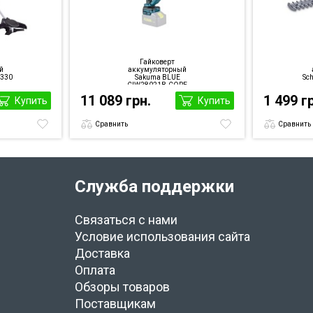
Гайковерт
й
аккумуляторный
H330
Sakuma BLUE
Sc
CIW28021B-CORE
SET226SB
11 089 грн.
1 499 г
Купить
Купить
Сравнить
Сравнить
Служба поддержки
Связаться с нами
Условие использования сайта
Доставка
Оплата
Обзоры товаров
Поставщикам