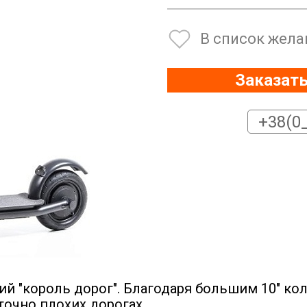
В список жела
Заказать
ий "король дорог". Благодаря большим 10" к
очно плохих дорогах.