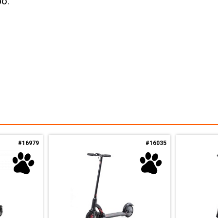
о.
#16979
#16035