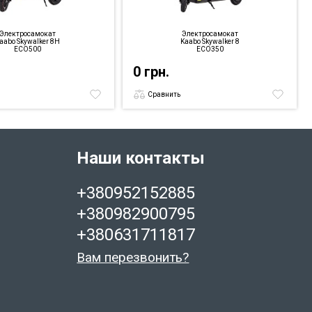
Электросамокат
Электросамокат
aabo Skywalker 8H
Kaabo Skywalker 8
ECO500
ECO350
0 грн.
Сравнить
Наши контакты
+380952152885
+380982900795
+380631711817
Вам перезвонить?